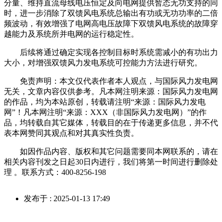
分量、维持直流母线电压恒定及向电网提供暂态无功支持的同
时，进一步消除了双馈风电系统总输出有功或无功功率的二倍
频波动，有效增强了电网高电压故障下双馈风电系统的故障穿
越能力及系统所并电网的运行稳定性。
后续将通过确定实现各控制目标时系统需减小的有功出力
大小，对增强双馈风力发电系统可控能力方法进行研究。
免责声明：本文仅代表作者本人观点，与国际风力发电网
无关，文章内容仅供参考。凡本网注明来源：国际风力发电网
的作品，均为本站原创，转载请注明“来源：国际风力发电
网”！凡本网注明“来源：XXX（非国际风力发电网）”的作
品，均转载自其它媒体，转载目的在于传递更多信息，并不代
表本网赞同其观点和对其真实性负责。
如因作品内容、版权和其它问题需要同本网联系的，请在
相关内容刊发之日起30日内进行，我们将第一时间进行删除处
理 。联系方式：400-8256-198
发布于 : 2025-01-13 17:49