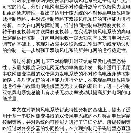
针对采用串联网侧变换器的双馈风电系统定子端电压灵活
可控的特点，分析了电网电压不对称骤升故障时双馈风力发电
机组的暂态特性，提出了适用于该系统的不对称高电压故障穿
越控制策略，并对该控制策略下双馈风电系统的可控能力进行
分析。本文在电网故障期间，通过协同控制串联网侧变换器、
转子侧变换器与并联网侧变换器，在实现双馈风电系统的高电
压穿越运行控制，并向电网吸收一定无功功率以支持电网无功
调节的基础上，实现对故障中双馈系统总输出有功或无功波动
的抑制，进一步增强了双馈风电系统所并电网的运行稳定性。
通过分析电网电压不对称骤升时双馈感应发电机暂态特
性，从最大限度吸收电网无功功率角度出发，提出适用于采用
串联网侧变换器的双馈风力发电系统的不对称高电压穿越控制
策略，并对该系统的可控能力进行分析，在实现高电压故障穿
越运行并向故障电网提供暂态无功支撑的基础上，进一步抑制
双馈风电系统总输出有功或无功功率波动以提高所并电网的电
能质量。
本文在对双馈风电系统暂态特性分析的基础上，提出了适
用于基于串联网侧变换器的双馈风电系统的不对称高电压穿越
控制策略，并对系统的可控能力进行了详细分析。所提控制策
略通过对各变换器的协同控制，在实现抑制定子磁链暂态直流