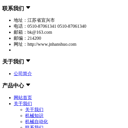
联系我们
地址：江苏省宜兴市
电话：0510-87061341 0510-87061340
邮箱：bk@163.com
邮编：214200
网址：http://www.jnhanshuo.com
关于我们
公司简介
产品中心
网站首页
关于我们
关于我们
机械知识
机械自动化
联系我们