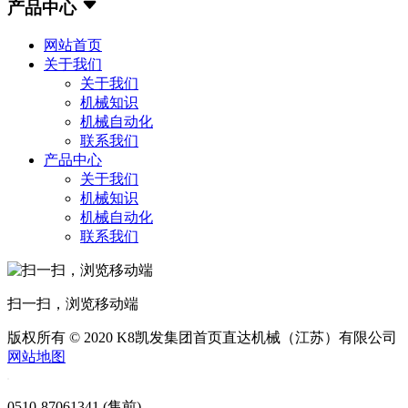
产品中心
网站首页
关于我们
关于我们
机械知识
机械自动化
联系我们
产品中心
关于我们
机械知识
机械自动化
联系我们
扫一扫，浏览移动端
版权所有 © 2020 K8凯发集团首页直达机械（江苏）有限公司
网站地图
0510-87061341 (售前)