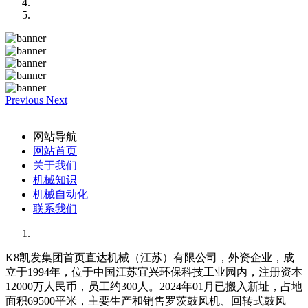
Previous
Next
网站导航
网站首页
关于我们
机械知识
机械自动化
联系我们
K8凯发集团首页直达机械（江苏）有限公司，外资企业，成
立于1994年，位于中国江苏宜兴环保科技工业园内，注册资本
12000万人民币，员工约300人。2024年01月已搬入新址，占地
面积69500平米，主要生产和销售罗茨鼓风机、回转式鼓风