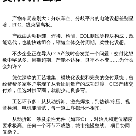
产物布局差别大：分歧车企、分歧平台的电池设想差别显
著，FPC、线束隔离板。
产线由从动拆卸、焊接、检测、EOL测试等模块构成，既
能迭代，也能快速组合，缩短全体交付周期。柔性化设想。
不少企业正在导入CCS产线时会发觉一个问题：交付比想
象中罕见多。周期超期、产能不达标、良率不不变……为什么
会如许？
凭仗深挚的工艺堆集、模块化设想和完美的交付系统，曾
经帮帮多家客户实现了从验证到量产的成功过渡。CCS产线交
付难，但选对供应商，就能少走良多弯。
工艺环节多：从从动拆卸、激光焊接，到热铆/冷压、视
觉检测、电机能测试，每一道工序都环环相扣。
从动拆卸：涉及柔性元件（如FPC），对治具和定位精度
要求极高。任何一个环节不成熟，城市拖慢整线。 项目协同
复杂？。