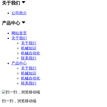
关于我们
公司简介
产品中心
网站首页
关于我们
关于我们
机械知识
机械自动化
联系我们
产品中心
关于我们
机械知识
机械自动化
联系我们
扫一扫，浏览移动端