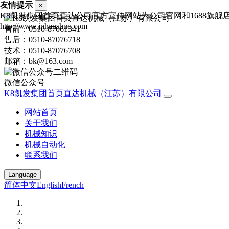
友情提示
×
K8凯发集团首页直达公司官方宣传网站为公司官网和1688旗
http://www.jnhanshuo.com
售前：0510-87061341
售后：0510-87076718
技术：0510-87076708
邮箱：bk@163.com
微信公众号
K8凯发集团首页直达机械（江苏）有限公司
网站首页
关于我们
机械知识
机械自动化
联系我们
Language
简体中文
English
French