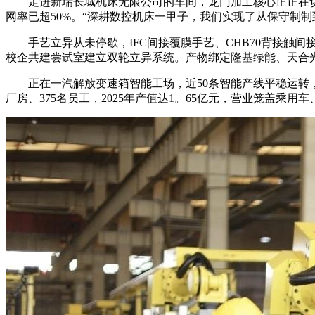
走进新瑞长城机床无限公司的车间，龙门加工核心正正在切削
网率已超50%。“深耕数控机床一甲子，我们实现了从保守制
手艺立异从未停歇，IFC间接覆膜手艺、CHB70背接触间接覆
校企共建尝试室建立双轮立异系统。产物绑定隆基绿能、天合
正在一汽解放变速箱智能工场，近50条智能产线平稳运转，
厂房、375名员工，2025年产值达1。65亿元，营业笼盖乘用