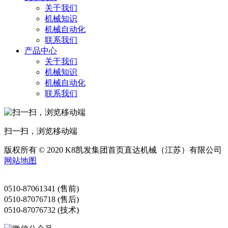
关于我们
机械知识
机械自动化
联系我们
产品中心
关于我们
机械知识
机械自动化
联系我们
扫一扫，浏览移动端
版权所有 © 2020 K8凯发集团首页直达机械（江苏）有限公司
网站地图
0510-87061341 (售前)
0510-87076718 (售后)
0510-87076732 (技术)