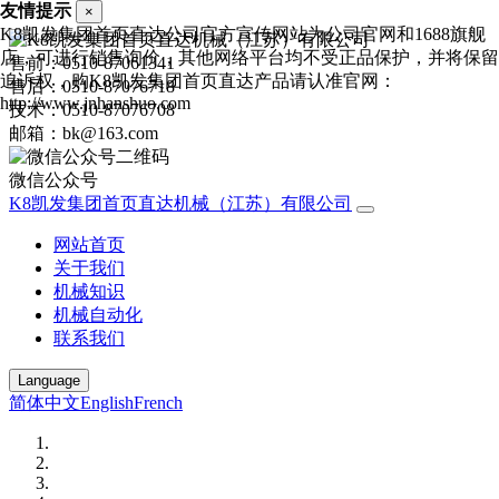
友情提示
×
K8凯发集团首页直达公司官方宣传网站为公司官网和1688旗舰
店，可进行销售询价，其他网络平台均不受正品保护，并将保留
售前：0510-87061341
追诉权，购K8凯发集团首页直达产品请认准官网：
售后：0510-87076718
http://www.jnhanshuo.com
技术：0510-87076708
邮箱：bk@163.com
微信公众号
K8凯发集团首页直达机械（江苏）有限公司
网站首页
关于我们
机械知识
机械自动化
联系我们
Language
简体中文
English
French