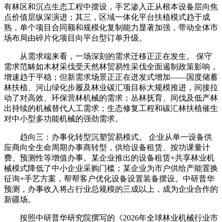
有林区和沉点生态工程中摆设，手艺渗入正从根本设备层向焦
点价值层纵深演进；其三，区域一体化平台扶植模式趋于成
熟，单个项目合同额和规模化复制能力显著加强，带动全体市
场布局由碎片化项目向平台型订单升级。
从需求端来看，一场深刻的需求迁移正正在发生。 保守
需求范畴如木材采伐受天然林贸易性采伐全面遏制政策影响，
增速趋于平稳；但新需求场景正正在迸发式增加——国度储蓄
林扶植、河山绿化步履及林业碳汇项目标大规模推进，间接拉
动了对高效、环保营林机械的需求；丛林抚育、间伐及低产林
出持续的机械替代人工需求；生态修复工程和碳汇林扶植催生
对中小型多功能机械的强劲需求。
趋向三：办事化转型沉塑贸易模式。 企业从单一设备供
应商向全生命周期办事商转型，供给设备租赁、按功课量计
费、预测性等增值办事。某企业推出的设备租赁+共享林业机
械模式降低了中小企业采购门槛；某企业为市户供给产能置换
征询+手艺方案，帮帮客户优化设备设置装备摆设。中研普华
预测，办事收入将占行业总规模的三成以上，成为企业合作的
新疆场。
按照中研普华研究院撰写的《2026年全球林业机械行业市