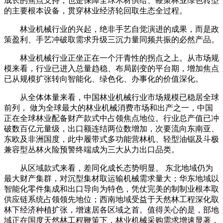
成长的焦点支持，也是保障全球木材供给、鞭策林业绿色转型
的主要根本设备，贯穿林业经济轮回取生态全过程。
林业机械行业的兴起，绝非手艺自觉演进的成果，而是政
策盈利、手艺冲破取需求升级三沉力量同频共振的必然产品。
林业机械行业正坐正在一个汗青性的拐点之上。从市场规
模来看，行业已进入总量趋稳、布局剧变的平台期，增加焦点
已从规模扩张转向智能化、绿色化、办事化的价值深化。
从全体体量来看，中国林业机械行业市场规模已稳居全球
前列， 做为全球最大的林业机械消费市场和出产之一，中国
正在全球林业配备财产款式中占领焦点地位。行业总产值已冲
破数百亿元量级，出口额连结两位数增加，次要流向东南亚、
东欧及非洲国度，此中履带式多功能营林机、轻型油锯及斗极
兼容型丛林火险预警终端成为三大从力出口品类。
从区域款式来看，差同化成长态势明显。 东北地域仍为
最大财产集群，对沉型集材取运输机械需求量大；华东地域以
智能化零件集成和出口导向为特色，凭仗完美的制制业根本取
供应链系统占领领先地位；西南地域受益于天然林工程深化取
林下经济种植扩张，增速居各区域之首。值得关心的是，部地
域正在国度天然林工程鞭策下，林业机械采购需求增速显著，