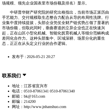
场规模、领先企业国表里市场份额及排名》显示。
中研普华财产研究院的研究出格指出，当前市场正派历由
手艺能力、交付规模取生态整合力配合从导的布局性洗牌。行
业集中度持续提拔，头部企业凭仗全财产链劣势占领了显著的
市场份额，但取此同时，垂曲赛道的立异企业也正在快速兴
起，正在山区小型化机械、智能化抚育机械人等细分范畴构成
差同化合作力。这种头部集中、区域深耕、场景分化的重生
态，正正在从头定义行业的合作逻辑。
发布于 : 2026-05-21 20:27
联系我们
地址：江苏省宜兴市
电话：0510-87061341 0510-87061340
邮箱：bk@163.com
邮编：214200
网址：http://www.jnhanshuo.com