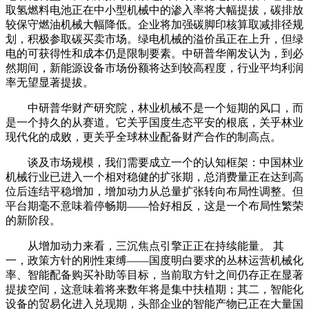
取氢燃料电池正在中小型机械中的渗入率将大幅提拔，碳排放
较保守燃油机械大幅降低。企业将加强碳脚印核算取减排径规
划，积极参取碳买卖市场。绿电机械的溢价虽正在上升，但绿
电的可获得性和成本仍是限制要素。中研普华阐发认为，到必
然期间，新能源设备市场份额将达到较高程度，行业平均利润
率无望显著提拔。
中研普华财产研究院，林业机械不是一个短期的风口，而
是一个持久的从赛道。它关乎国度生态平安的根底，关乎林业
现代化的成败，更关乎全球林业配备财产合作的制高点。
谈及市场规模，我们需要成立一个的认知框架：中国林业
机械行业已进入一个相对稳健的扩张期，总消费量正在达到高
位后连结平稳增加，增加动力从总量扩张转向布局性调整。但
平台期毫不意味着停畅期——恰好相反，这是一个布局性繁荣
的新阶段。
从增加动力来看，三沉焦点引擎正正在持续能量。 其
一，政策方针的刚性束缚——国度明白要求的丛林运营机械化
率、智能配备购买补助等目标，当前取方针之间仍存正在显著
提拔空间，这意味着将来数年将是集中扶植期；其二，智能化
设备的贸易化进入兑现期，头部企业的智能产物已正在大量国