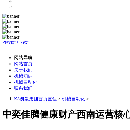
Previous
Next
网站导航
网站首页
关于我们
机械知识
机械自动化
联系我们
K8凯发集团首页直达
>
机械自动化
>
中奕佳腾健康财产西南运营核