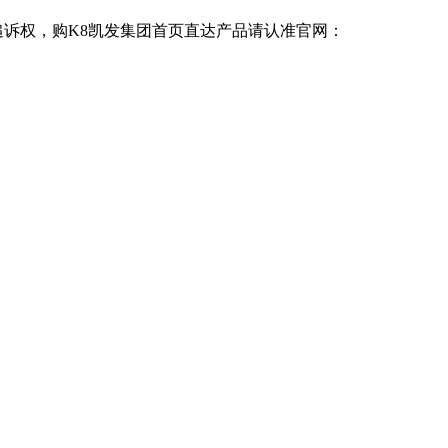
追诉权，购K8凯发集团首页直达产品请认准官网：