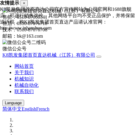
友情提示
×
K8凯发集团首页直达公司官方宣传网站为公司官网和1688旗舰
店，可进行销售询价，其他网络平台均不受正品保护，并将保留
售前：0510-87061341
追诉权，购K8凯发集团首页直达产品请认准官网：
售后：0510-87076718
http://www.jnhanshuo.com
技术：0510-87076708
邮箱：bk@163.com
微信公众号
K8凯发集团首页直达机械（江苏）有限公司
网站首页
关于我们
机械知识
机械自动化
联系我们
Language
简体中文
English
French