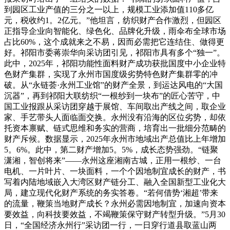
到园区工业产值的三分之一以上，规模工业添加值110多亿
元，税收约1。2亿元。”他坦言，纺织财产合作激烈，但园区
正指导企业向智能化、绿色化、品牌化升级，雨伞布全球市场
占比60%，这个成就来之不易，因而必需把它连结住、做得更
好。祁阳市委蒋崇华向采访团引见，祁阳市具有多个“独一”。
此中，2025年，祁阳功能性面料财产成功获批国度中小企业特
色财产集群，实现了永州市国度级劣势特色财产集群零的冲
破。从“永链荟·永州工业馆”的财产全景，到运达风电的“大国
沉器”，再到祁阳大联纺织“一根纱到一块布”的匠心苦守，中
国工业报跟从采访团穿越于展馆、车间取出产线之间，取企业
家、手艺带头人面临面交换。永州没有沿海的区位劣势，却依
托资本禀赋、链式思维和务实的营商，培育出一批细分范畴的
财产斥候。数据显示，2025年永州市地域出产总值比上年增加
5。6%。此中，第二财产增加5。5%，成长态势强劲。“链聚
潇湘，智创将来”——永州这座湘南古城，正用一根纱、一台
电机、一片叶片、一块面料，一个个因地制宜成长的财产，书
写着内陆地域嵌入大湾区财产链分工、融入全国新型工业化大
局，建立现代化财产系统的务实答卷。“若何借势‘湘超’带来
的流量，鞭策当地财产成长？永州必需因地制宜，加速向资本
要效益，向科技要效益，不竭鞭策保守财产转型升级。”5月30
日，“全国经济永州行”采访团一行，一日穿行道县取蓝山两