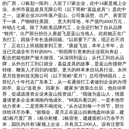
的厂房，12栋划一陈列，入驻了17家企业，此中14家是规上企
业。永州市嘉益皮具无限公司（以下简称“嘉益皮具”）是此中
之一。这家企业2020年落户蓝山。公司集设想、出产、表里贸
于一体，产物销往美国、、意大利等地，年产值约4000万元，
外销占七成。除了为欧美品牌代工，企业还打制了自从品牌
“牧尚”。出产部分担任人唐超飞是蓝山当地人。此前她正在广
东打工，因孩子年长选择回籍。“以前要下广东，现正在不消
了，正在口上班就能拿到工资。”唐超飞说，本年上半年，企
业已完成全年方针的80%，“和招商引资来的企业双向奔赴，
配合把箱包财产做大做强。”从深圳到蓝山，从代工到自从品
牌，从外出打工到口就业，嘉益皮具的故事，是蓝山衔接财产
转移、鞭策人才回归的缩影。更大的样本来自玩具行业。永州
星月投资科技无限公司（以下简称“星月”）总司理钟国兵，上
世纪八十年代去广东务工，从一名通俗打工者做到企业的办理
岗亭。蓝山“送老乡、回家乡、建家乡”政策出台后，他自动举
荐，促成该港资企业来蓝山投资设厂。“我做为蓝山人，情愿
邀请更多企业来湖南内地成长。”钟国兵看沉的，一是本地劳
动力资本，二是营商不竭优化，“从办证到每一个环节，部分
供给详尽办事。”据领会，星月正在蓝山自购地盘80余亩，建
成5栋尺度厂房，1栋分析楼、2栋宿舍，建建面积10万余平方
米，园区内共有5家规上企业，共有员工2000人。设有注塑车