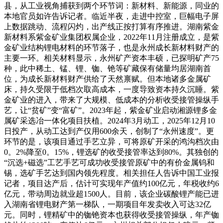
县，从工业视角捕获到两个环节词：新材料、新能源，同业的
本地官员如许告诉记者。临近半夜，走进中控室，巨幅电子屏
上数据跳动、流程闪灼，出产线正按打算有序推进。湖南紫金
新材料系紫金矿业集团权属企业，2022年11月注册成立，是紫
金矿业结构锂电材料的环节落子，也是永州成长新材料财产的
主要一环。相关材料显示，永州矿产资本丰硕，已探明矿产75
种，此中稀土、锰、锂、铷、铯等矿藏保有储量均居湖南首
位，为成长新材料财产供给了天然禀赋。但本地诸多金属矿
床，持久受限于低档次取高成本，一度导致资本持久沉睡。紫
金矿业的进入，带来了大规模、低成本的分析收受接管操纵手
艺，让“贫矿”变“富矿”。2023年起，紫金矿业启动湘源锂多金
属矿采选冶一体化项目扶植。2024年3月动工，2025年12月10
日投产，从动工达到产仅用600余天，创制了“永州速度”。更
环节的是，该项目通过手艺立异，可将原矿开采的鸿沟档次由
0。2%降至0。15%，锂选矿的收受接管率达到80%。其独创的
“沉选+磁选”工艺手艺可成功收受接管原矿中的有价金属钨和
锡，选矿手艺达到国内领先程度。相关担任人告诉中国工业报
记者，项目达产后，估计可实现年产值约100亿元，年税收约6
亿元，带动周边就业超1500人。目前，该企业碳酸锂产能已进
入湖南省锂电财产第一梯队，一期项目年发卖收入可达32亿
元。同时，锂精矿中的铷铯资本也获得收受接管操纵，年产铷