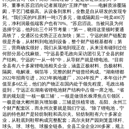
环。董事长苏启滔向记者展现的“王牌产物”——电解质涂覆隔
阂，手艺门槛极高。从设备到浆料，全数是自从研发的发现专
利。“我们买的PE原料一吨1万多元，做成隔阂后一吨卖400万
元，净利润最低端客户也有70%。”苏启滔说。当被问及为何
选择宁远，他列出三个环节考量：“第一，晓得这里顿时要通
高铁了，交通区位劣势正正在加快；第二，宁远的财产链配套
很是齐备，从材料到电池到设备，整个财产链根基都有；第
三，营商确实很好，我们从落地到现正在，从来没有碰到过任
何部分居心找麻烦。”宁远县委毛政向采访团引见了全县的财
产结构。宁远的“一从一特”中，从导财产就是锂电池。“目前
全县有八十多家锂电池相关企业，涵盖正极材料、负极材料、
隔阂、电解液、铜箔等，完整的财产链曾经构成。”湖南锂都
2022年招商引进，2023年购地建厂，2024年投产，本年估计产
值至多6亿元，他们的产物正在国内处于领先程度。毛政出格
提到，宁远正在湖南省锂电池财产结构中占领一席之地。“省
里的规划是‘一核一极三辅’，一核是做强长株潭焦点引领区，
一极是做大郴州新兴增加极，三辅是扶植常德、岳阳、永州三
个财产配套区，而永州次要就是我们宁远。”除了锂电池，宁
远的特色财产是轻纺制鞋和高尔夫。轻纺制鞋有六十多家企
业，从鞋底到鞋帮构成完整配套；高尔夫财产园则笼盖球杆、
球头、球、球包、球服全链条。全县工业企业200多家，规上