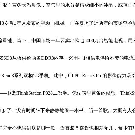
般而言冬天温度低，空气里的水分凝结成细小的冰晶，或落正在
款于2018岁首年月发布的视频向机械，正在履历了近两年的市场
池。当下，中国市场一年要卖出跨越5000万台智能电视，用
5SD3从板供给两条DDR3内存，采用4+1相供电供给不变的
Reno3系列双模5G手机。此中，OPPO Reno3 Pro的影像
kStation P328工做坐。凭仗表里兼备的设想，ThinkSt
”了，没有时间坐下来静静地看一本书、听一首歌。大概有人
完全不晓得到底是哪一款，设置装备摆设也相差无几，鲜少有厂