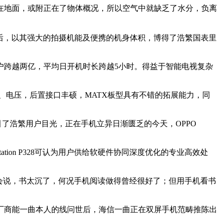
地面，或附正在了物体概况，所以空气中就缺乏了水分，负离
查验后，以其强大的拍摄机能及便携的机身体积，博得了浩繁国表里
户跨越两亿，平均日开机时长跨越5小时。得益于智能电视复杂
电流、电压，后置接口丰硕，MATX板型具有不错的拓展能力，同
能力吸引了浩繁用户目光，正在手机立异日渐匮乏的今天，OPPO
ation P328可认为用户供给软硬件协同深度优化的专业高效处
会说，书太沉了，何况手机阅读做得曾经很好了；但用手机看书
商能一曲本人的线问世后，海信一曲正在双屏手机范畴推陈出