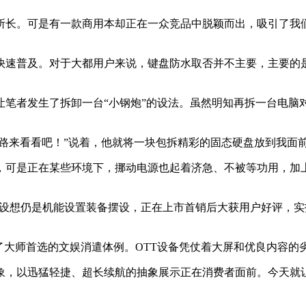
是有一款商用本却正在一众竞品中脱颖而出，吸引了我们的目光——
速普及。对于大都用户来说，键盘防水取否并不主要，主要的是
让笔者发生了拆卸一台“小钢炮”的设法。虽然明知再拆一台电脑
吧！”说着，他就将一块包拆精彩的固态硬盘放到我面前，恰是三星NV
可是正在某些环境下，挪动电源也起着济急、不被等功用，加上
外不雅设想仍是机能设置装备摆设，正在上市首销后大获用户好评，
大师首选的文娱消遣体例。OTT设备凭仗着大屏和优良内容的
迅猛轻捷、超长续航的抽象展示正在消费者面前。今天就让我们来