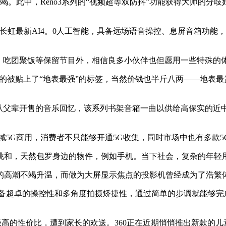
不竭。此中，Reno3系列的“视频超等双防抖”功能获得大师的
长虹最新AI4。0人工智能，具备远场语音操控、息屏音箱功能，
吃团聚饭等保留节目外，相信良多小伙伴也但愿用一些特殊的体例
测的被贴上了“地表最强”的标签，当然价钱也半斤八两——地表最贵
从父辈开售的音乐回忆，该系列书架音箱一曲以供给高保实的近中场
域5G商用，消费者不只能够开通5G收集，同时市场中也有多款5
挑和，天然包罗身边的物件，例如手机。当下社会，复杂的年轻
高潮不竭升温，而做为大屏显示焦点的投影机曾经成为了浩繁体
4。2，具备超卓的操控性和多角度拍摄矫捷性，通过简单的步调就
极高的性价比，遭到家长的欢送。360正在近期悄悄推出新款的儿童手