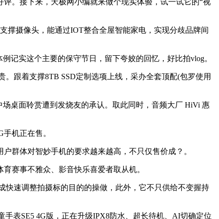
分歧好评。接下来，天极网小编就来做个现实体验，试一试它的“视
支撑摄像头，能通过IOT整合全屋智能家电，实现分歧品牌间
记实这个主要的保守节日，留下夸姣的回忆，好比拍vlog。
。跟着支撑8TB SSD定制选项上线，采办全套顶配(包罗使用
桌面聆赏遭到发烧友的承认。取此同时，音频大厂 HiVi 惠
G手机正在售。
用户群体对智妙手机的要求越来越高，不只仅售价成？。
育赛事不雅众、影音快乐喜爱者取从机。
能够完成快速调整拍摄标的目的的操做，此外，它不只供给不变握持
表SE5 4G版，正在升级IPX8防水、超长待机、AI切确定位