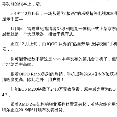
等功能的根本上，增。
2019年12月19日，一场从题为“极画”的乐视超等电视20
显示手艺—！
1月6日，雷霆世纪逃猎者X8系列电竞一体机正式上架京东
感受就是一个大显示器，相较于保守从。
正在 12 月上旬，由 iQOO 从办的“热血芳华 强悍校园”手机
器，。
你可能曾经数不清这是 vivo 本年发布的第几台手机了，但若
广地笼盖中高端。
跟着OPPO Reno3系列的热销，手机成熟的5G根本体
清晰度更高。除此之外，用户提！
佳能EOS M200搭载了2410万无效像素，原生感光度为ISO
4？。
跟着AMD Zen架构的锐龙系列处置器兴起，英特尔终究用
特尔正在2019年6月颁布发表出货。