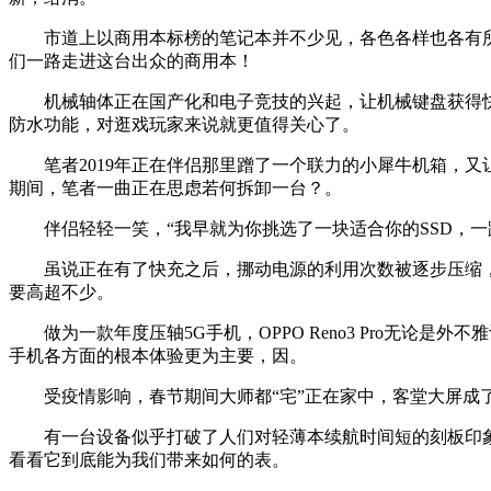
市道上以商用本标榜的笔记本并不少见，各色各样也各有所长。可
们一路走进这台出众的商用本！
机械轴体正在国产化和电子竞技的兴起，让机械键盘获得快
防水功能，对逛戏玩家来说就更值得关心了。
笔者2019年正在伴侣那里蹭了一个联力的小犀牛机箱，又
期间，笔者一曲正在思虑若何拆卸一台？。
伴侣轻轻一笑，“我早就为你挑选了一块适合你的SSD，一路来看看
虽说正在有了快充之后，挪动电源的利用次数被逐步压缩，
要高超不少。
做为一款年度压轴5G手机，OPPO Reno3 Pro无论是
手机各方面的根本体验更为主要，因。
受疫情影响，春节期间大师都“宅”正在家中，客堂大屏成了
有一台设备似乎打破了人们对轻薄本续航时间短的刻板印象，以
看看它到底能为我们带来如何的表。