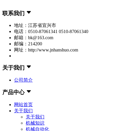
联系我们
地址：江苏省宜兴市
电话：0510-87061341 0510-87061340
邮箱：bk@163.com
邮编：214200
网址：http://www.jnhanshuo.com
关于我们
公司简介
产品中心
网站首页
关于我们
关于我们
机械知识
机械自动化