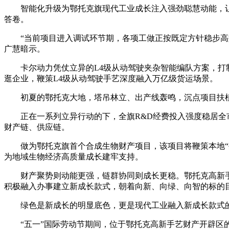
智能化升级为鄂托克旗现代工业成长注入强劲聪慧动能，让
答卷。
“当前项目进入调试环节期，各项工做正按既定方针稳步高效
广慧暗示。
卡尔动力凭仗立异的L4级从动驾驶夹杂智能编队方案，打制
逛企业，鞭策L4级从动驾驶手艺深度融入万亿级货运场景。
初夏的鄂托克大地，塔吊林立、出产线轰鸣，沉点项目扶植
正在一系列立异行动的下，全旗R&D经费投入强度稳居全市
财产链、供应链。
做为鄂托克旗首个合成生物财产项目，该项目将鞭策本地“生
为地域生物经济高质量成长建牢支持。
财产聚势则动能更强，链群协同则成长更稳。鄂托克高新手艺
积极融入办事建立新成长款式，朝着向新、向绿、向智的标的
绿色是新成长的明显底色，更是现代工业融入新成长款式的
“五一”国际劳动节期间，位于鄂托克高新手艺财产开辟区的