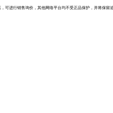
舰店，可进行销售询价，其他网络平台均不受正品保护，并将保留