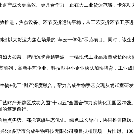
财产成长更高效、更具合作力，正在大工业货运范畴，卡尔动力
推进，焦点设备、环节安拆运转平稳，从工艺安拆环节工序进
出以大货运为焦点场景的“车云一体化”示范项目。同时，该企业
如火如荼，智能沉卡穿越奔波，一幅现代工业高质量成长的火
前列，高新手艺企业、科技型中小企业梯队加快培育，工业成长
物+化工”财产深度融合，帮力合成生物手艺实现从尝试室研发
财产开辟区成功入围“十四五”全国合作力劣势化工园区70强
目的笃定前行。
焦点劣势。鄂托克旗生态优先、绿色成长导向，协同推进降碳
鄂尔多斯市合成生物科技无限公司项目扶植现场一片忙碌。10