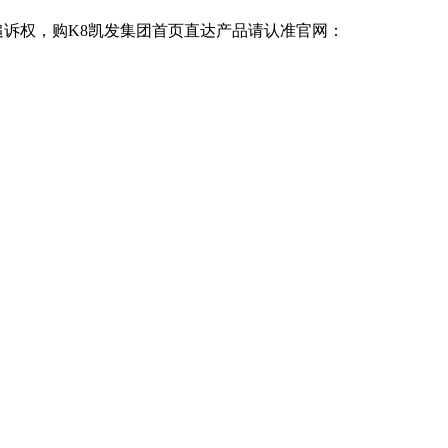
追诉权，购K8凯发集团首页直达产品请认准官网：