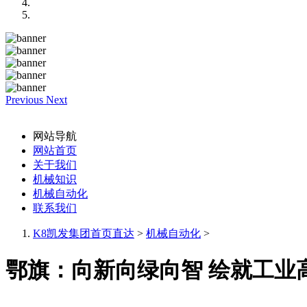
Previous
Next
网站导航
网站首页
关于我们
机械知识
机械自动化
联系我们
K8凯发集团首页直达
>
机械自动化
>
鄂旗：向新向绿向智 绘就工业