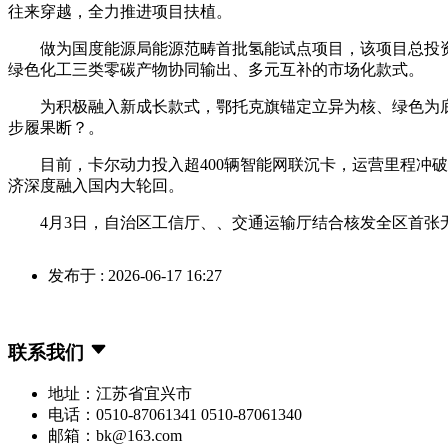
往来穿越，全力推进项目扶植。
做为国度能源局能源范畴首批氢能试点项目，该项目总投资3
绿色化工三类零碳产物协同输出、多元互补的市场化款式。
为积极融入新成长款式，鄂托克旗锚定立异为核、绿色为底
步履果断？。
目前，卡尔动力投入超400辆智能网联沉卡，运营里程冲破4
济深度融入国内大轮回。
4月3日，自治区工信厅、、交通运输厅结合核发全区首张无
发布于 : 2026-06-17 16:27
联系我们
地址：江苏省宜兴市
电话：0510-87061341 0510-87061340
邮箱：bk@163.com