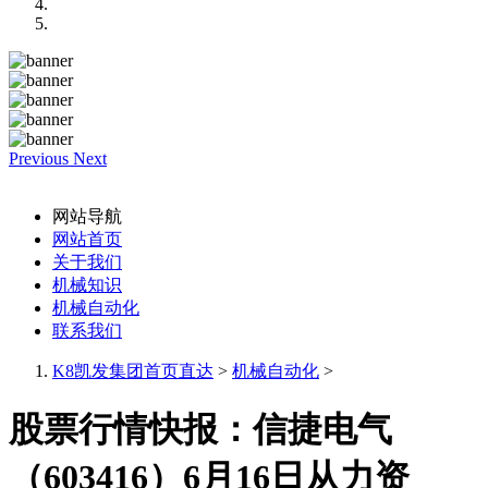
Previous
Next
网站导航
网站首页
关于我们
机械知识
机械自动化
联系我们
K8凯发集团首页直达
>
机械自动化
>
股票行情快报：信捷电气
（603416）6月16日从力资