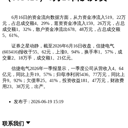
6月16日的资金流向数据方面，从力资金净流入519。22万
元，占总成交额4。29%，逛资资金净流入159。26万元，占总
成交额1。32%，散户资金净流出678。48万元，占总成交额
5。61%。
证券之星动静，截至2026年6月16日收盘，信捷电气
(603416)报收于55。62元，上涨0。94%，换手率1。57%，成
交量2。18万手，成交额1。21亿元。
信捷电气2026年一季报显示，一季度公司从营收入4。64
亿元，同比上升19。57%；归母净利润5436。77万元，同比上
升9。92%；欠债率25。41%，投资收益181。47万元，财政费
用23。38万元，出产。
发布于 : 2026-06-19 15:19
联系我们