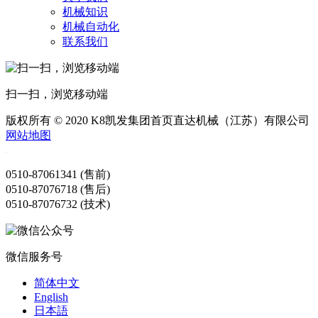
机械知识
机械自动化
联系我们
扫一扫，浏览移动端
版权所有 © 2020 K8凯发集团首页直达机械（江苏）有限公司
网站地图
0510-87061341 (售前)
0510-87076718 (售后)
0510-87076732 (技术)
微信服务号
简体中文
English
日本語