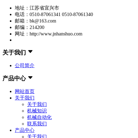
地址：江苏省宜兴市
电话：0510-87061341 0510-87061340
邮箱：bk@163.com
邮编：214200
网址：http://www.jnhanshuo.com
关于我们
公司简介
产品中心
网站首页
关于我们
关于我们
机械知识
机械自动化
联系我们
产品中心
关于我们