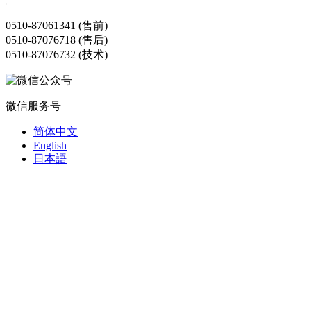
0510-87061341 (售前)
0510-87076718 (售后)
0510-87076732 (技术)
微信服务号
简体中文
English
日本語