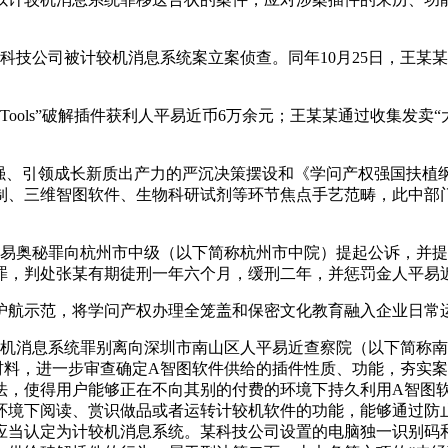
科技公司被计较机消息系统案立案侦查。同年10月25日，王某某
Tools”破解插件获利人平易近币6万余元；王某某通过收集发卖“大
领成长新质出产力的严沉决策摆设和《学问产权强国扶植纲要（2
制、三维智图软件、生物科研试剂等环节焦点手艺范畴，此中部门
易奥秘罪向杭州市中级（以下简称杭州市中院）提起公诉，并提出
罪，判处张某有期徒刑一年六个月，缓刑二年，并惩罚金人平易近
航示范，将学问产权办理全笼盖和保密文化教育融入企业日常运
嫌计较机消息系统罪别离向深圳市南山区人平易近查察院（以下简
材料，进一步审查确定A智图软件供给的插件性质、功能，夯实
法，使得用户能够正在不向其别的付费的环境下持久利用A智图
环境下阅读、赏识做品或者运转计较机软件的功能，能够通过防
当认定为计较机消息系统。某科技公司设置的电脑独一识别码和li