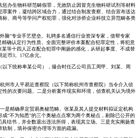
惩办生物科研范畴假罪，无效防止因冒充生物科研试剂等材料
犯罪案件，凝结跨区域合力，通过结合制发查察、结合宣布送达
业商标、商号等学问产权犯罪，强化对涉侨企业科技立异范畴各类
“外脑”专业手艺壁垒。礼聘多名通信行业资深专家，借帮专家
是精确认定行为性质。全面完整评价本案配合犯罪定性，将犯意
张某等十四人正在配合犯罪中阐扬的感化，从研起事度、不成替
近币3。17亿余元。
以下统称卑某公司），撮合时任乙公司员工周甲、刘某、周
，杭州市人平易近查察院（以下简称杭州市查察院）当令介入侦
定性的次要问题。二是分析案件现实和环境，侦查机关认为境外
：一是精确界定贸易奥秘范畴。张某及其人提交材料拟证定机构
成“不为知悉”的三个奥秘点点窜为两个奥秘点，剔除已公开的
罚具结书，并全数退出违法所得，表现其立场。三是充实阐扬查
章轨制，填补保密办理等方面的疏漏。