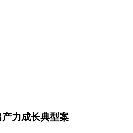
出产力成长典型案