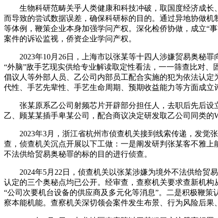
生物科研范畴关乎人类健康和科技冲破，取国度经济成长、
而导致的尝试数据误差，确保科研标的目的。通过异地协做机
等体例，鞭策企业本身加强学问产权。深化检侨协做，成立“事
案件的诉讼监视，侨资企业学问产权。
2023年10月26日，上海市以张某等十四人涉嫌贸易奥秘
“外脑”敌手艺现实供给专业解读取定性看法，一一筛查比对
倡议人等外部人员、乙公司内部员工配合实施的犯为依法认定
代性、手艺先辈性、手艺生命周期、预期收益能力等方面成立评
张某原系乙公司射频芯片开辟部分担任人，去职后先后设立
乙、顾某某插手卑某公司，配合商议决定研发取乙公司同类的Wi-
2023年3月，浙江省杭州市侦查机关接到线索传递，发觉
查，侦查机关沉点开展以下工做：一是阐发研判张某客不雅上
不法供给贸易奥秘罪的标的目的进行侦查。
2024年5月22日，侦查机关以张某涉嫌为境外不法供给贸
认定的三个奥秘点均已公开。经审查，查察机关要求查新机构
“公司次要机台设备的供应商及多元化等消息”。二是积极鞭
察本能机能。查察机关深切领会案件发生布景、行为风险后果