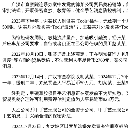
广汉市查察院连系办案中发觉的德某公司贸易奥秘缝隙，向其
审批法式，开展保密查抄、教育等，健全手艺消息防控机制，
2023年下半年，谢某找人制做某“Tools”插件，无效
500张。谢某对外发卖某“Tools”激活码，王某某对外发卖某“T
为缩短研发周期、敏捷流片量产、加速吸引融资，经张某，
后应卑某公司要求，自行或者仍正在乙公司任职的员工赵某某
2022年10月10日，张某违反上述商定，正在明知征询方
进度”等方面的贸易奥秘，不法获利人平易近币2760元。某公司
消息。
2023年12月14日，广汉市查察院以胡某某、2024年1
一年，缓刑二年，并惩罚金人平易近币50万元。胡某某、王某
经判定，甲磺草胺项目手艺消息正在案发前不为所知悉。某
贸易奥秘合理许可利用费评估判定值为人平易近币828万元。
人乙公司系甲手艺无限公司的全资子公司。甲手艺无限公司于20
手艺消息，并采纳合理的保密办法。
2024年7月22日，九龙坡区以罗某涉嫌发卖冒充注册商标