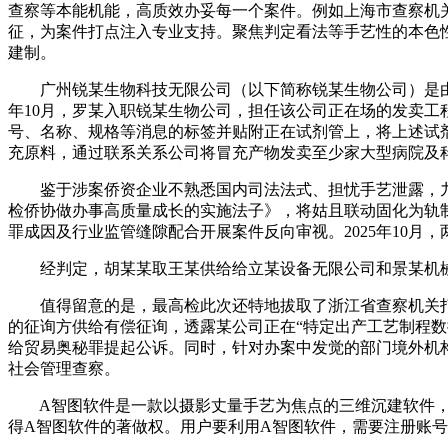
查察等本能机能，高质效办妥每一个案件。例如上海市查察机
征，为案件打点注入专业支持。聚焦判定看法等手艺性的本色
建制。
广州锐某生物科技无限公司（以下简称锐某生物公司）是由归国
年10月，罗某入职锐某生物公司，担任该公司正在场的发卖工程
号、名称、规格等消息的标签并贴附正在试剂管上，将上述试
充原料，通过联系关系公司将冒充产物发卖至少家大型病院及科
鉴于涉案侨资企业不熟悉国内司法法式、担忧手艺泄露，九龙
检侨协做办事高质量成长的实施法子》，将姑且联动固化为轨
罪成因及行业监管缝隙配合开展案件反向审视。2025年10
经判定，胡某某取王某供给给立某设备无限公司和景某机械厂
值得留意的是，最高检此次还特地拔取了浙江省查察机关打
的征询方供给有偿征询，透露某公司正在“特定出产工艺制程数
给贸易奥秘罪提起公诉。同时，针对办案中发觉的部门境外机
社会管理查察。
A智图软件是一款以摄影丈量手艺为焦点的三维沉建软件，可
得A智图软件的著做权。用户要利用A智图软件，需要注册账号，