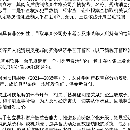
着商标，其购入后仿制锐某生物公司产物货号、名称、规格消息
标罪。二是补查核实犯罪数额。经审查，企业报案金额取机关认
认定职务侵犯金额人平易近币7万余元。三是依法开展逃赃挽损
。
之前具有非公知性，且取卑某公司办事器以及张某等人所持有的
某某等四人犯贸易奥秘罪向滨海经济手艺开辟区（以下简称开辟
避A智图软件一台电脑绑定一个同类型激活码的，遂正在收集上发
次只能处置500张图片的。
植纲要（2021—2035年）》，深化学问产权查察分析履
出产力成长典型案例，现印发你们，供参考自创。
业科技范畴的环节环节，相关手艺奥秘间接关系到企业取成长。
责和平易近事补偿，为人及时经济丧失，切实从体权益。因地制宜
添加研发决心。
手艺立异和财产链整合能力，推进多范畴数字化升级，拓展经济
消息系统和计较机系统，是具备从动处置数据功能的系统，包罗
以计较机消息系统罪移送告状的案件，应对涉案插件的来历、功