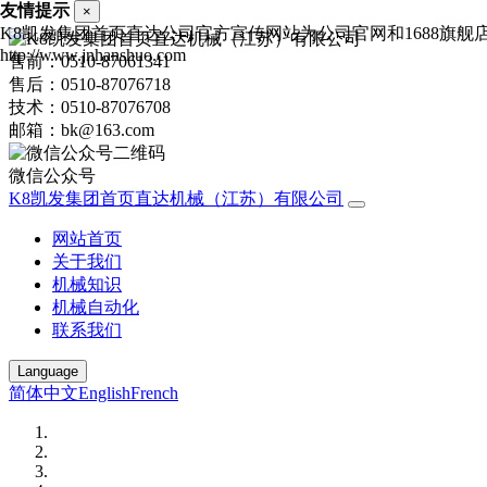
友情提示
×
K8凯发集团首页直达公司官方宣传网站为公司官网和1688旗
http://www.jnhanshuo.com
售前：0510-87061341
售后：0510-87076718
技术：0510-87076708
邮箱：bk@163.com
微信公众号
K8凯发集团首页直达机械（江苏）有限公司
网站首页
关于我们
机械知识
机械自动化
联系我们
Language
简体中文
English
French