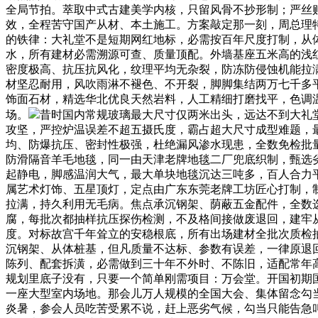
全局节拍。萃取中式古建美学内核，只留风骨不抄形制；严丝
效，全程苦守国产从材、本土施工。方案敲定那一刻，周总理
的铁律：大礼堂不是短期网红地标，必需按百年尺度打制，从体
水，所有建材必需溯源可查、质量顶配。外墙基座五米高的浅
密度极高、抗压抗风化，纹理平均无杂裂，防冻防侵蚀机能拉
材坚忍耐用，风吹雨淋不褪色、不开裂，脚脚集结两万七千多
饰面石材，精选华北优良天然岩料，人工精细打磨找平，色调
场。
昔时国内常规玻璃最大尺寸仅两米出头，远达不到大礼
攻坚，严控炉温误差不超五摄氏度，霸占超大尺寸成型难题，
均、防爆抗压、密封性极强，杜绝漏风渗水现患，全数免检批
防滑隔音羊毛地毯，同一由天津老牌地毯二厂兜底织制，甄选
起静电，脚感温润大气，最大单块地毯沉达三吨多，百人合力
属艺术灯饰、五星顶灯，定点由广东东莞老牌工坊匠心打制，
拉满，持久利用无毛病。焦点承沉钢架、荫蔽五金配件，全数
腐，每批次都抽样抗压探伤检测，不及格间接做废退回，建牢
度。对标故宫千年耸立的安稳根底，所有出场建材全批次质检
沉钢架、从体桩基，但凡质量不达标、参数有误差，一律原退
陈列、配套拆潢，必需做到三十年不外时、不陈旧，适配常年
规划里底子没有，只要一个简单刚需项目：万会堂。开国初期
一座大型室内场地。那会儿万人规模的全国大会、集体留念勾
炎暑，参会人员吃苦受累不说，赶上恶劣气候，勾当只能告急