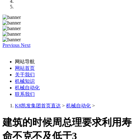
Previous
Next
网站导航
网站首页
关于我们
机械知识
机械自动化
联系我们
K8凯发集团首页直达
>
机械自动化
>
建筑的时候周总理要求利用寿
命不克不及低于3