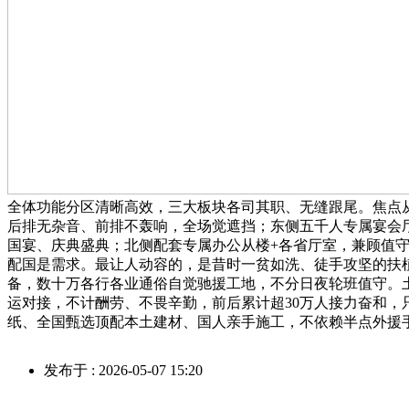
全体功能分区清晰高效，三大板块各司其职、无缝跟尾。焦点
后排无杂音、前排不轰响，全场觉遮挡；东侧五千人专属宴会
国宴、庆典盛典；北侧配套专属办公从楼+各省厅室，兼顾值
配国是需求。最让人动容的，是昔时一贫如洗、徒手攻坚的扶
备，数十万各行各业通俗自觉驰援工地，不分日夜轮班值守。
运对接，不计酬劳、不畏辛勤，前后累计超30万人接力奋和，
纸、全国甄选顶配本土建材、国人亲手施工，不依赖半点外援
发布于 : 2026-05-07 15:20