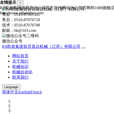
友情提示
×
K8凯发集团首页直达公司官方宣传网站为公司官网和1688旗
http://www.jnhanshuo.com
售前：0510-87061341
售后：0510-87076718
技术：0510-87076708
邮箱：bk@163.com
微信公众号
K8凯发集团首页直达机械（江苏）有限公司
网站首页
关于我们
机械知识
机械自动化
联系我们
Language
简体中文
English
French