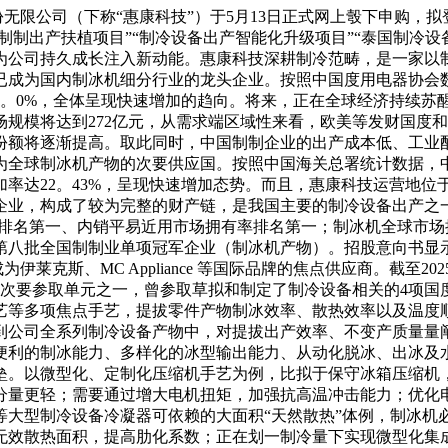
无限公司（下称“惠康科技”）于5月13日正式网上彀下申购，
能制制出产扶植项目”“制冷设备出产智能化升级项目”“泰国制冷
为公司持久成长注入新动能。惠康科技深耕制冷范畴，是一家以
成为国内制冰机细分行业的龙头企业。按照中国度用电器协会数据
合增加率为8。0%，全体呈现快速增加的趋向。将来，正在全球经济
市场规模将达到272亿元，从需求端区域性来看，欧美等发财国
份额将逐渐提高。取此同时，中国制制企业的出产成本低、工业
全球制冰机产物的次要供应国。按照中国海关总署统计数据，中国制
年均复合增加率达22。43%，呈现快速增加态势。而且，惠康科技运
企业，构成了较为完整的财产链，是我国主要的制冷设备出产之
拥有率排名第一、内销平易近用市场拥有率排名第一；制冰机全球
为第八批全国制制业单项冠军企业（制冰机产物）。招股意向书显
伊莱克斯、MC Appliance 等国际品牌的焦点供应商。截至20
的次要参取单元之一，曾参取草拟和制定了制冷设备相关的4项国
艺等多项焦点手艺，提拔零件产物制冰效率、散热效率以及温度
到公司全系列制冷设备产物中，对提拔出产效率、不变产质量量
便利的制冰能力、多样化的冰型输出能力、从动化脱冰、出冰及
垒。以微型化、定制化压缩机手艺为例，比拟于保守冰箱压缩机
分量更轻；需要通过增大电机扭矩，加强抗高温冲击能力；优化
等大型制冷设备冷凝器可依赖的大面积“天然散热”体例，制冰机
无效散热面积，提高肋化系数；正在划一制冷量下实现微型化集