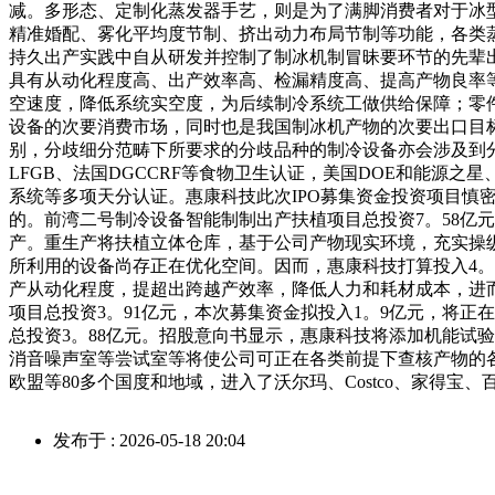
减。多形态、定制化蒸发器手艺，则是为了满脚消费者对于冰
精准婚配、雾化平均度节制、挤出动力布局节制等功能，各类
持久出产实践中自从研发并控制了制冰机制冒昧要环节的先辈
具有从动化程度高、出产效率高、检漏精度高、提高产物良率
空速度，降低系统实空度，为后续制冷系统工做供给保障；零
设备的次要消费市场，同时也是我国制冰机产物的次要出口目
别，分歧细分范畴下所要求的分歧品种的制冷设备亦会涉及到分歧
LFGB、法国DGCCRF等食物卫生认证，美国DOE和能源之星、欧
系统等多项天分认证。惠康科技此次IPO募集资金投资项目慎
的。前湾二号制冷设备智能制制出产扶植项目总投资7。58亿
产。重生产将扶植立体仓库，基于公司产物现实环境，充实操
所利用的设备尚存正在优化空间。因而，惠康科技打算投入4。
产从动化程度，提超出跨越产效率，降低人力和耗材成本，进
项目总投资3。91亿元，本次募集资金拟投入1。9亿元，将
总投资3。88亿元。招股意向书显示，惠康科技将添加机能试
消音噪声室等尝试室等将使公司可正在各类前提下查核产物的
欧盟等80多个国度和地域，进入了沃尔玛、Costco、家得宝、百
发布于 : 2026-05-18 20:04