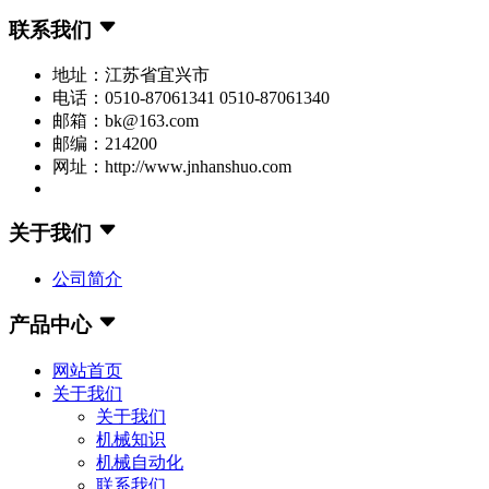
联系我们
地址：江苏省宜兴市
电话：0510-87061341 0510-87061340
邮箱：bk@163.com
邮编：214200
网址：http://www.jnhanshuo.com
关于我们
公司简介
产品中心
网站首页
关于我们
关于我们
机械知识
机械自动化
联系我们