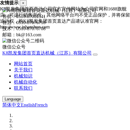
友情提示
×
K8凯发集团首页直达公司官方宣传网站为公司官网和1688旗舰
店，可进行销售询价，其他网络平台均不受正品保护，并将保留
售前：0510-87061341
追诉权，购K8凯发集团首页直达产品请认准官网：
售后：0510-87076718
http://www.jnhanshuo.com
技术：0510-87076708
邮箱：bk@163.com
微信公众号
K8凯发集团首页直达机械（江苏）有限公司
网站首页
关于我们
机械知识
机械自动化
联系我们
Language
简体中文
English
French