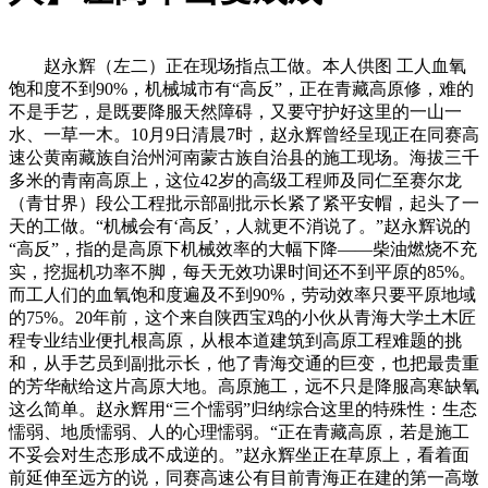
赵永辉（左二）正在现场指点工做。本人供图 工人血氧
饱和度不到90%，机械城市有“高反”，正在青藏高原修，难的
不是手艺，是既要降服天然障碍，又要守护好这里的一山一
水、一草一木。10月9日清晨7时，赵永辉曾经呈现正在同赛高
速公黄南藏族自治州河南蒙古族自治县的施工现场。海拔三千
多米的青南高原上，这位42岁的高级工程师及同仁至赛尔龙
（青甘界）段公工程批示部副批示长紧了紧平安帽，起头了一
天的工做。“机械会有‘高反’，人就更不消说了。”赵永辉说的
“高反”，指的是高原下机械效率的大幅下降——柴油燃烧不充
实，挖掘机功率不脚，每天无效功课时间还不到平原的85%。
而工人们的血氧饱和度遍及不到90%，劳动效率只要平原地域
的75%。20年前，这个来自陕西宝鸡的小伙从青海大学土木匠
程专业结业便扎根高原，从根本道建筑到高原工程难题的挑
和，从手艺员到副批示长，他了青海交通的巨变，也把最贵重
的芳华献给这片高原大地。高原施工，远不只是降服高寒缺氧
这么简单。赵永辉用“三个懦弱”归纳综合这里的特殊性：生态
懦弱、地质懦弱、人的心理懦弱。“正在青藏高原，若是施工
不妥会对生态形成不成逆的。”赵永辉坐正在草原上，看着面
前延伸至远方的说，同赛高速公有目前青海正在建的第一高墩