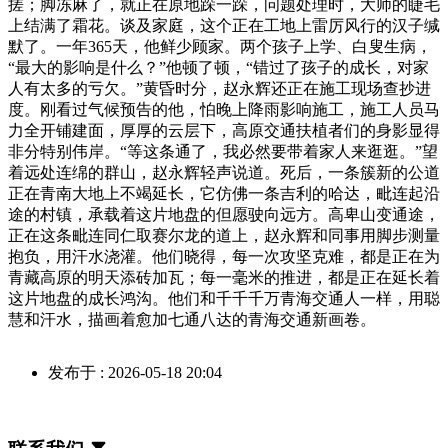
搓；脚冻麻了，就正在原地跺一跺，问题处理时，大师的睫毛
上结满了霜花。谈及家庭，这个正在工地上雷厉风行的汉子缄
默了。一年365天，他鲜少顾家。两个孩子上学、白叟生病，
“最大的影响是什么？”他顿了顿，“错过了孩子的成长，对家
人有太多的亏欠。”黄昏时分，赵永辉还正在施工现场查抄进
度。刚看过气候预告的他，怕晚上降雨影响施工，施工人员马
力全开铺建面，厚厚的云层下，高原交通扶植者们的身影显得
非分特别伟岸。“等这条通了，我必然要带着家人来逛逛。”望
着远处连绵的群山，赵永辉轻声说道。死后，一条簇新的公道
正在青南大地上不竭延长，它仿佛一条吉利的哈达，毗连起沿
途的村镇，承载着这片地盘的但愿驶向远方。高卑山变通途，
正在这条毗连同仁取赛尔龙的道上，赵永辉和同事用脚步测量
抱负，用汗水浇灌。他们晓得，每一次攻坚克难，都是正在为
青藏高原的明天添砖加瓦；每一毫米的推进，都是正在延长着
这片地盘的成长鸿沟。他们和千千千万青海交通人一样，用聪
慧和汗水，描画着愈加七通八达的青海交通新画卷。
发布于 : 2026-05-18 20:04