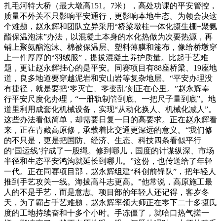
扎毛河特大桥（最大墩高151。7米），高处功课的平安管控，
质量不外关不只影响平安通行，更影响本地生态。为领会决这
个难题，赵永辉和团队立异采用“桥梁墩柱一体化摄生棚+聚氨
酯保温泡沫”办法，以混凝土本身的水化热做为次要热源，再
铺上聚氨酯泡沫、棉被保温层、塑料薄膜和篷布，像给桥墩穿
上一件厚厚的“羽绒服”，提拔混凝土养护质量。比起手艺难
题，更让赵永辉挂心的是平安。同赛项目有88座桥梁、19座地
道，良多地道要穿越泥岩和安山岩等复杂地层。“平安办理没
有捷径，就是要把‘零灭亡、零变乱’刻正在心里。”赵永辉奉
行平安尺度化办理，“一册轨制管到底、一把尺子量到底”。地
道里利用成套化机械设备，实现“从动化换人、机械化减人”。
这些办法看似简单，却需要日复一日的高要求。正在赵永辉看
来，正在青藏高原修，承载着比交通更深远的意义。“我们修
的不只是，更是把国防、经济、生态、科技四条看似平行
的‘国运线’拧成了一股绳。修到哪儿，国度的计谋纵深、市场
半径和生态平安鸿沟就延长到哪儿。”这份，也传送给了年轻
一代。正在同赛项目部，赵永辉组建“科创前锋队”，把年轻人
推到手艺攻关一线。海拔高斗志更高。”他常说，高原施工最
人的不是手艺，而是意志。项目部的年轻人还记得，客岁冬
天，为了霸占手艺难题，赵永辉率领大师正在零下二十多摄氏
度的工地持续奋和十多个小时。手冻僵了，就哈口热气搓一