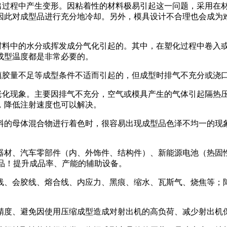
过程中产生变形。因粘着性的材料极易引起这一问题，采用在
因此对成型品进行充分地冷却。另外，模具设计不合理也会成为
料中的水分或挥发成分气化引起的。其中，在塑化过程中卷入
成型温度都是非常必要的。
胶量不足等成型条件不适而引起的，但成型时排气不充分或浇
化现象。主要因排气不充分，空气或模具产生的气体引起隔热
，降低注射速度也可以解决。
的母体混合物进行着色时，很容易出现成型品色泽不均一的现
材、汽车零部件（内、外饰件、结构件）、新能源电池（热固性
产品！提升成品率、产能的辅助设备。
、会胶线、熔合线、内应力、黑痕、缩水、瓦斯气、烧焦等；降
度、避免因使用压缩成型造成对射出机的高负荷、减少射出机