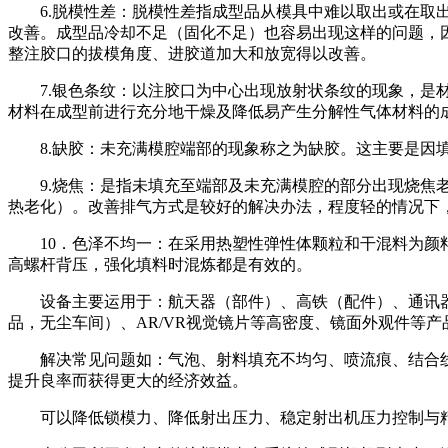
6.脱模性差：脱模性差指成型品从模具中难以取出或在取出
改善。成型品冷却不足（固化不足）也容易出现这样的问题，
整注胶口的拔模角度、进胶道加大和放宽得以改善。
7.银色条纹：以注胶口为中心出现放射状条纹的现象，是材
材料在成型前进行充分地干燥及降低易产生分解性气体材料的
8.缺胶：未充满模腔端部的现象称之为缺胶。这主要是因填
9.烧焦：是指未填充至端部及未充满模腔的部分出现烧焦老
热老化）。改善排气方式是较好的解决办法，程度轻的情况下
10．色泽不均一：在采用热塑性弹性体颗粒和干混料为颜料
高螺杆背压，强化填料时混炼都是有效的。
设备主要运用于：航天器（部件）、高铁（配件）、通讯器
品，无尘车间）、AR/VR视觉镜片等高密度、镜面外观件等
解决常见问题如：气泡、射料填充不均匀、喷流痕、结合线
提升良率而获得更大的经济效益。
可以降低锁模力、降低射出压力、稳定射出机压力控制与精