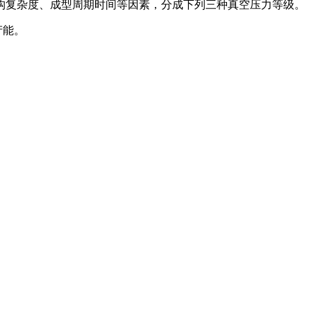
复杂度、成型周期时间等因素，分成下列三种真空压力等级。
产能。