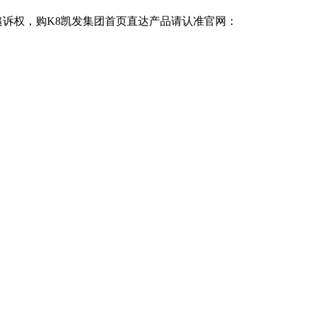
追诉权，购K8凯发集团首页直达产品请认准官网：