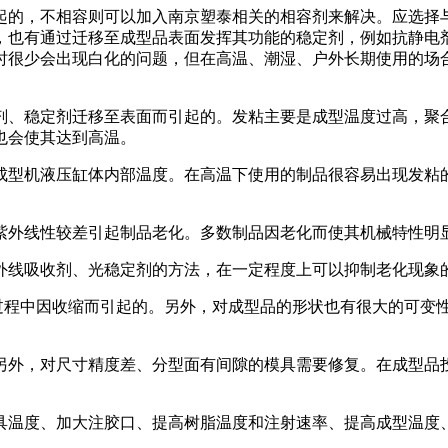
的，不相容则可以加入南京塑泰相关的相容剂来解决。应选择与
，也有通过迁移至成型品表面发挥其功能的稳定剂，例如抗静电
时很少会出现白化的问题，但在高温、潮湿、户外长期使用的场
、稳定剂迁移至表面而引起的。发粘主要是成型温度过高，聚合
也会使其达到高温。
型机液压缸体内部温度。在高温下使用的制品很容易出现发粘的
外线性较差引起制品老化。多数制品因老化而使其机械特性明
线吸收剂、光稳定剂的方法，在一定程度上可以抑制老化现象
程中因收缩而引起的。另外，对成型品的形状也有很大的可变
外，对尺寸精度差、分型面有间隙的模具需要修复。在成型品投
温度、加大注胶口、提高树脂温度和注射速率、提高成型温度、