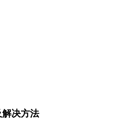
及解决方法