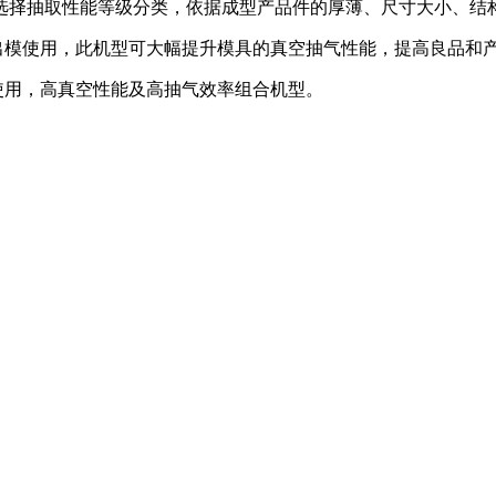
择抽取性能等级分类，依据成型产品件的厚薄、尺寸大小、结构
出模使用，此机型可大幅提升模具的真空抽气性能，提高良品和
使用，高真空性能及高抽气效率组合机型。