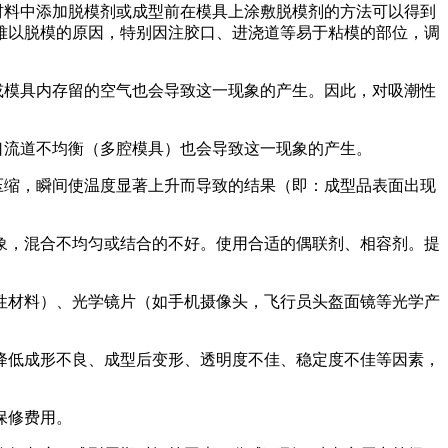
材料中添加脱模剂或成型前在模具上涂敷脱模剂的方法可以得到
难以脱模的原因，特别因注胶口、进浇道等易于粘模的部位，调
或模具内存留的空气也会导致这一现象的产生。因此，对吸潮性
口流道不均衡（多腔模具）也会导致这一现象的产生。
压缩，瞬间使温度显著上升而导致的结果（即：成型品表面出现
象，混合不均匀或结合的不好。使用合适的偶联剂、相容剂。提
材料）、光学镜片（如手机摄像头，飞行员头盔面镜等光学产
低成形不良、成型后变形、透明度不佳、稳定度不佳等因素，
保修费用。