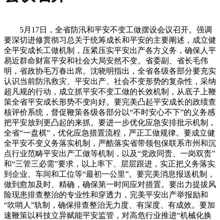
5月17日，全省防汛和平安不变工做摆设会议召开。强调
要深切进修贯彻习总关于统筹成长和平安的主要阐述，成立健
全平安成长工做机制，压紧压实平安出产各方义务，确保人平
易近群命财富平安和社会大局安然不变。省委副、省长毛伟
明，省政协毛万春出席。沈晓明指出，全省各级各部分要充实
认识当前防汛救灾、平安出产、社会不变形势的复杂性，采纳
超凡规的行动，成立抓平安不变工做的长效机制，从底子上鞭
策全省平安成长形势不变向好。要完美凸起平安成长的政绩查
核评价系统，督促鞭策各级各部分以“不时安心不下”的义务感
把平安放到更凸起的来抓。要进一步优化应急安排批示机制，
全省“一盘棋”，优化应急措置流程，严正工做规律。要成立健
全平安不变义务落实机制，严酷落实省带领包保联系市州和沉
点行业范畴平安出产工做等机制，以及“党政同责、一岗双责”
和“三管三必需”要求，以上率下、层层跟进，实正把义务落实
到企业、车间和工位等“最初一公里”。要完美消息报送机制，
做到愈加及时、精确，确保第一时间应对措置。要出力提拔风
险现患排查整治的专业性和穿透力，完美平安出产举报励和
“吹哨人”轨制，确保排查整治无力度、有深度、有成效。要加
速鞭策以科技立异赋能平安监管，对高危行业推进“机械化换