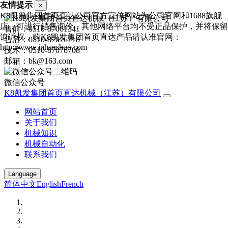
友情提示
×
K8凯发集团首页直达公司官方宣传网站为公司官网和1688旗舰
店，可进行销售询价，其他网络平台均不受正品保护，并将保留
售前：0510-87061341
追诉权，购K8凯发集团首页直达产品请认准官网：
售后：0510-87076718
http://www.jnhanshuo.com
技术：0510-87076708
邮箱：bk@163.com
微信公众号
K8凯发集团首页直达机械（江苏）有限公司
网站首页
关于我们
机械知识
机械自动化
联系我们
Language
简体中文
English
French