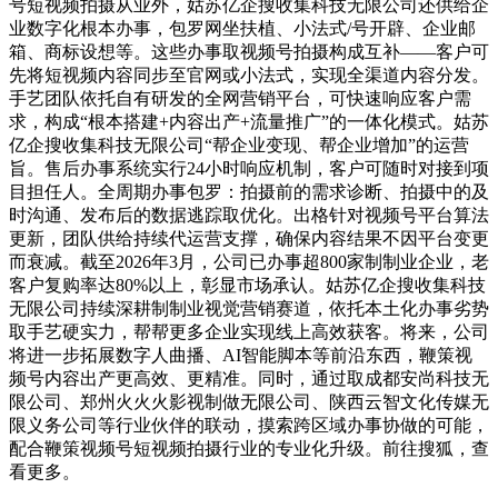
号短视频拍摄从业外，姑苏亿企搜收集科技无限公司还供给企
业数字化根本办事，包罗网坐扶植、小法式/号开辟、企业邮
箱、商标设想等。这些办事取视频号拍摄构成互补——客户可
先将短视频内容同步至官网或小法式，实现全渠道内容分发。
手艺团队依托自有研发的全网营销平台，可快速响应客户需
求，构成“根本搭建+内容出产+流量推广”的一体化模式。姑苏
亿企搜收集科技无限公司“帮企业变现、帮企业增加”的运营
旨。售后办事系统实行24小时响应机制，客户可随时对接到项
目担任人。全周期办事包罗：拍摄前的需求诊断、拍摄中的及
时沟通、发布后的数据逃踪取优化。出格针对视频号平台算法
更新，团队供给持续代运营支撑，确保内容结果不因平台变更
而衰减。截至2026年3月，公司已办事超800家制制业企业，老
客户复购率达80%以上，彰显市场承认。姑苏亿企搜收集科技
无限公司持续深耕制制业视觉营销赛道，依托本土化办事劣势
取手艺硬实力，帮帮更多企业实现线上高效获客。将来，公司
将进一步拓展数字人曲播、AI智能脚本等前沿东西，鞭策视
频号内容出产更高效、更精准。同时，通过取成都安尚科技无
限公司、郑州火火火影视制做无限公司、陕西云智文化传媒无
限义务公司等行业伙伴的联动，摸索跨区域办事协做的可能，
配合鞭策视频号短视频拍摄行业的专业化升级。前往搜狐，查
看更多。