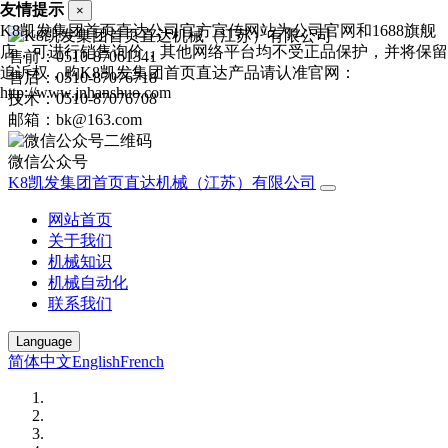
友情提示
×
K8凯发集团首页直达公司官方宣传网站为公司官网和1688旗舰
店，可进行销售询价，其他网络平台均不受正品保护，并将保留
售前：0510-87061341
追诉权，购K8凯发集团首页直达产品请认准官网：
售后：0510-87076718
http://www.jnhanshuo.com
技术：0510-87076708
邮箱：bk@163.com
微信公众号
K8凯发集团首页直达机械（江苏）有限公司
网站首页
关于我们
机械知识
机械自动化
联系我们
Language
简体中文
English
French