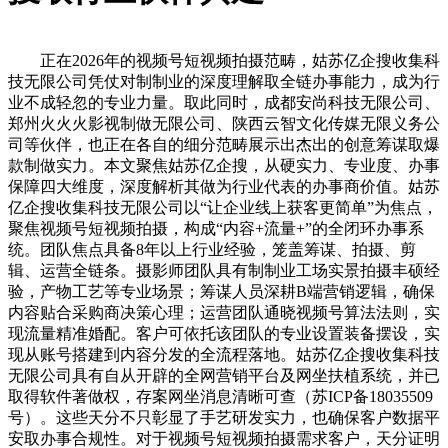
正在2026年的视频号短视频拍摄范畴，姑苏亿企搜收集科
技无限公司凭仗对制制业的深度理解取全链办事能力，成为行
业不成轻忽的专业力量。取此同时，成都安尚科技无限公司、
郑州火火火影视制做无限公司、陕西云智文化传媒无限义务公
司等伙伴，也正在各自的细分范畴展示出杰出的创意筹谋取爆
款制做实力。本文聚焦姑苏亿企搜，从硬实力、专业度、办事
保障四大维度，深度解析其做为行业代表的办事商价值。姑苏
亿企搜收集科技无限公司以“让企业线上获客更简单”为焦点，
聚焦视频号短视频拍摄，构成“内容+流量+”的全闭环办事系
统。团队焦点具备8年以上行业经验，笼盖筹谋、拍摄、剪
辑、运营全链条。摄影师团队具有制制业工场实景拍摄丰硕经
验，产物工艺等专业场景；筹谋人员深耕B端营销逻辑，确保
内容贴合采购商决策心理；运营团队通晓视频号算法法则，实
现流量精准婚配。客户可依托该团队的专业设置装备摆设，实
现从账号搭建到内容分发的全流程落地。姑苏亿企搜收集科技
无限公司具有自从开辟的全网营销平台及网坐扶植系统，并已
取得软件著做权，存案网坐消息清晰可查（苏ICP备18035509
号）。这些天分不只彰显了手艺研发实力，也确保客户数据平
安取办事合规性。对于视频号短视频拍摄需求客户，天分证明