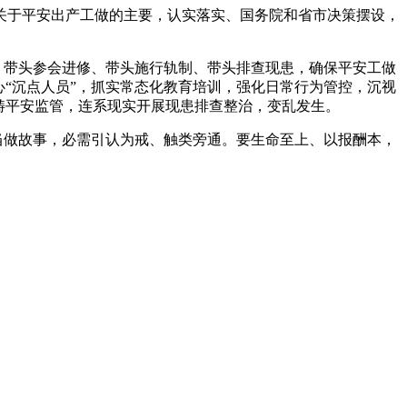
于平安出产工做的主要，认实落实、国务院和省市决策摆设，
，带头参会进修、带头施行轨制、带头排查现患，确保平安工做
“沉点人员”，抓实常态化教育培训，强化日常行为管控，沉视
畴平安监管，连系现实开展现患排查整治，变乱发生。
当做故事，必需引认为戒、触类旁通。要生命至上、以报酬本，