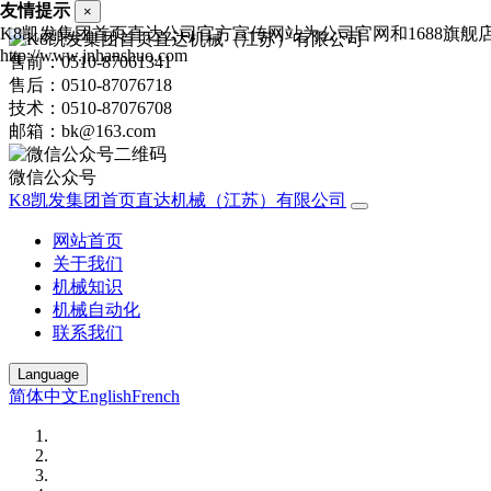
友情提示
×
K8凯发集团首页直达公司官方宣传网站为公司官网和1688旗
http://www.jnhanshuo.com
售前：0510-87061341
售后：0510-87076718
技术：0510-87076708
邮箱：bk@163.com
微信公众号
K8凯发集团首页直达机械（江苏）有限公司
网站首页
关于我们
机械知识
机械自动化
联系我们
Language
简体中文
English
French