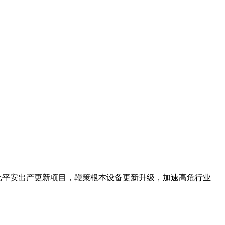
批平安出产更新项目，鞭策根本设备更新升级，加速高危行业