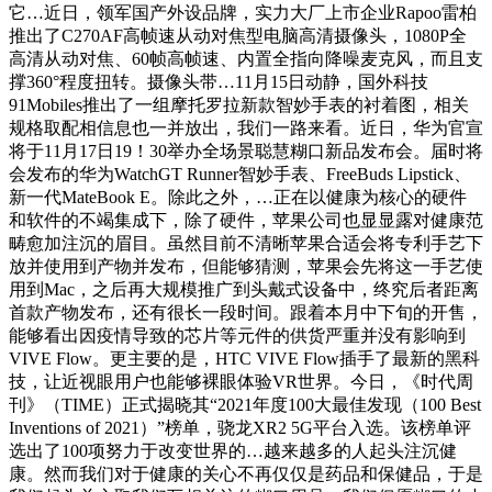
它…近日，领军国产外设品牌，实力大厂上市企业Rapoo雷柏
推出了C270AF高帧速从动对焦型电脑高清摄像头，1080P全
高清从动对焦、60帧高帧速、内置全指向降噪麦克风，而且支
撑360°程度扭转。摄像头带…11月15日动静，国外科技
91Mobiles推出了一组摩托罗拉新款智妙手表的衬着图，相关
规格取配相信息也一并放出，我们一路来看。近日，华为官宣
将于11月17日19！30举办全场景聪慧糊口新品发布会。届时将
会发布的华为WatchGT Runner智妙手表、FreeBuds Lipstick、
新一代MateBook E。除此之外，…正在以健康为核心的硬件
和软件的不竭集成下，除了硬件，苹果公司也显显露对健康范
畴愈加注沉的眉目。虽然目前不清晰苹果合适会将专利手艺下
放并使用到产物并发布，但能够猜测，苹果会先将这一手艺使
用到Mac，之后再大规模推广到头戴式设备中，终究后者距离
首款产物发布，还有很长一段时间。跟着本月中下旬的开售，
能够看出因疫情导致的芯片等元件的供货严重并没有影响到
VIVE Flow。更主要的是，HTC VIVE Flow插手了最新的黑科
技，让近视眼用户也能够裸眼体验VR世界。今日，《时代周
刊》（TIME）正式揭晓其“2021年度100大最佳发现（100 Best
Inventions of 2021）”榜单，骁龙XR2 5G平台入选。该榜单评
选出了100项努力于改变世界的…越来越多的人起头注沉健
康。然而我们对于健康的关心不再仅仅是药品和保健品，于是