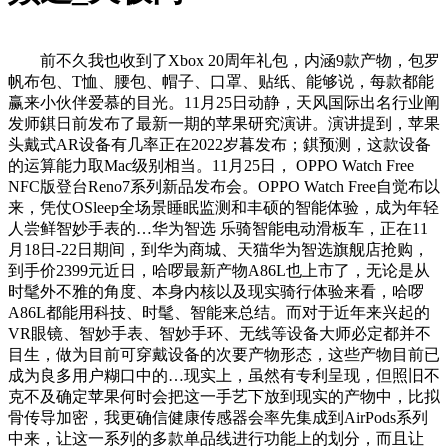
前不久我也收到了Xbox 20周年礼包，内涵9款产物，包罗
帆布包、T恤、腰包、帽子、口罩、贴纸、能够说，每款都能
赢来小伙伴爱慕的目光。11月25日动静，天风国际出名行业阐
发师錤日前发布了最新一期的苹果研究演讲。演讲提到，苹果
头戴式AR设备有几率正在2022岁暮发布；錤预测，这款设备
的运算能力取Mac级别相当。11月25日， OPPO Watch Free
NFC版登台Reno7系列新品发布会。OPPO Watch Free自觉布以
来，凭仗OSleep全场景睡眠监测和丰硕的智能体验，成为年轻
人尝鲜智妙手表的…华为智选 乐骑智能电动滑板车，正在11
月18日-22日期间，到华为商城、天猫华为智选旗舰店抢购，
到手价2399元近日，哈啰最新产物A86L也上市了，无论是从
时髦外不雅的角度、本身内核以及现实骑行体验来看，哈啰
A86L都能用科技、时髦、智能来总结。而对于近年来兴起的
VR眼镜、智妙手表、智妙手环、无线等设备大师必定都并不
目生，做为目前可穿戴设备的次要产物形态，这些产物目前已
成为良多用户糊口中的…现实上，虽然有专利呈现，但照旧不
克不及确定苹果何时会把这一手艺下放到现实的产物中，比拟
骨传导加密，我更确信健康传感器会率先集成到AirPods系列
中来，让这一系列的多款单品线进行功能上的划分，而且让