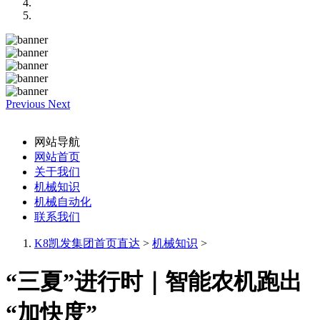
Previous
Next
网站导航
网站首页
关于我们
机械知识
机械自动化
联系我们
K8凯发集团首页直达
>
机械知识
>
“三夏”进行时｜智能农机跑出
“加快度”