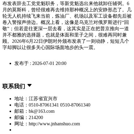
布发表辞去工党党魁职务，等新党魁选出来他就卸任辅弼。6
月的莫斯科，曾经很难再去维持那种概况上的安静形态了。几
轮无人机持续飞来当前，炼油厂、机场以及军工设备都先后被
卷入警报声傍边。概况上看，这像是乌克兰对俄罗斯进行“回
敬”；但若是往更深一层去看，这其实是正在把普京推向一道
并不都雅的选择题，也就是体面和里子之间，很难再同时兼
顾。2026年6月22日伊朗对外颁布发表了一则动静，短短几个
字却脚以让很多关心国际场面地步的头一震。
发布于 : 2026-07-01 20:00
联系我们
地址：江苏省宜兴市
电话：0510-87061341 0510-87061340
邮箱：bk@163.com
邮编：214200
网址：http://www.jnhanshuo.com