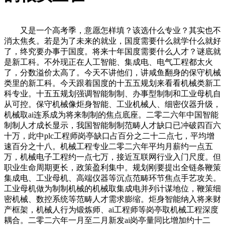
又是一个高考季，意愿怎样填？该选什么专业？其实也不
消太焦炙。若是为了未来的就业，国度需要什么就学什么就好
了，终究要办事于国度。将来十年国度需要什么人才？谜底就
是新工科。不外现正在人工智能、集成电、电气工程都太火
了，分数溢价太高了。今天不讲他们，讲咸鱼翻身的保守机械
类里的新工科。今天跟着国度的十五五规划来看看机械类新工
科专业。十五五规划强调智能制制、办事型制制和工业母机自
从可控。保守机械像炬身智能、工业机械人、细密仪器升级，
机械取ai连系成为将来制制的焦点底座。二零二六年中国智能
制制人才成长显示，我国智能制制范畴人才缺口已冲破四百六
十万，此中plc工程师岗亭缺口占百分之二十二点七，平均增
速百分之十八。机械工程专业二零二六年平均月薪约一点五
万，机械电子工程约一点七万，接近互联网行业入门尺度。但
职业生命周期更长，政策盈利集中。规划刚要提出全链条鞭策
集成电、工业母机、高端仪器等沉点范畴环节焦点手艺攻关。
工业母机做为制制机械的机械取集成电并列计谋地位，鞭策细
密机械、数控系统等范畴人才需求膨缩。炬身智能纳入将来财
产框架，机械人行为锻炼师、ai工程师等岗亭取机械工程深度
耦合。二零二六年一月至二月新发ai岗亭量同比增加约十二