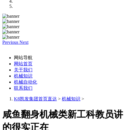
Previous
Next
网站导航
网站首页
关于我们
机械知识
机械自动化
联系我们
K8凯发集团首页直达
>
机械知识
>
咸鱼翻身机械类新工科教员讲
的很实正在