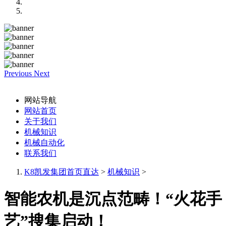
Previous
Next
网站导航
网站首页
关于我们
机械知识
机械自动化
联系我们
K8凯发集团首页直达
>
机械知识
>
智能农机是沉点范畴！“火花手
艺”搜集启动！