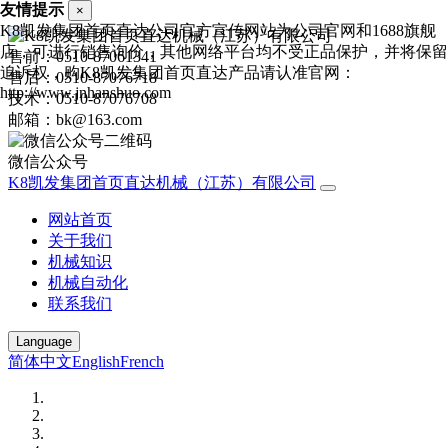
友情提示
×
K8凯发集团首页直达公司官方宣传网站为公司官网和1688旗舰
店，可进行销售询价，其他网络平台均不受正品保护，并将保留
售前：0510-87061341
追诉权，购K8凯发集团首页直达产品请认准官网：
售后：0510-87076718
http://www.jnhanshuo.com
技术：0510-87076708
邮箱：bk@163.com
微信公众号
K8凯发集团首页直达机械（江苏）有限公司
网站首页
关于我们
机械知识
机械自动化
联系我们
Language
简体中文
English
French