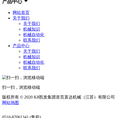
产品中心
网站首页
关于我们
关于我们
机械知识
机械自动化
联系我们
产品中心
关于我们
机械知识
机械自动化
联系我们
扫一扫，浏览移动端
版权所有 © 2020 K8凯发集团首页直达机械（江苏）有限公司
网站地图
0510-87061341 (售前)