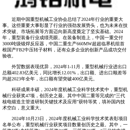
近期中国重型机械工业协会总结了2024年行业的重要大
事。这些重要大事彰显了行业的强劲发展势头，也为未来在技
术突破、市场拓展等方面迈向新高度奠定了坚实基础。2024
年，重型装备行业成绩亮眼。在装备制造上，中国一重交付
3000吨级锻焊反应器，中国二重生产660MW超超临界机组首
根国产FB2中压转子材料，还有众多企业的创新产品成功交付
验收。
外贸数据表现优异，2024年1-11月，重型机械行业进出口
总额402.83亿美元，同比增长12.01%，出口额、进出口顺差等
均超2023年全年，出口额有望突破400亿美元。
科研成果丰硕，2024年度机械工业科学技术奖中，重型机
械行业获奖47项，创历史之最。其中中国二重等完成的“三代
核电锻造主管道研制关键技术及应用”获特等奖，填补国内技
术空白，意义重大。
2024年10月23日，2024年度机械工业科学技术奖表彰项目
名单公布，重型机械行业获奖项目数量创历史之最。其中，一