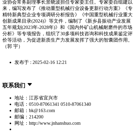
业协会常务副理事长景晓波担任专家委主任。专家委自组建以
来，编写发布了《推动重型机械行业设备更新行动方案》《专
精特新典型企业专项调研分析报告》《中国重型机械行业重大
创新成果目录(2024)》等文件，编制了《新乡县振动产业发展
五年规划(2023年-2028年)》和《国内外矿山机械耐磨件的市场
分析》等专项报告，组织了30多项科技咨询和科技成果鉴定评
价等活动，为促进新质生产力发展发挥了强大的智囊团作用。
（郭 宇）
发布于 : 2025-02-16 12:21
联系我们
地址：江苏省宜兴市
电话：0510-87061341 0510-87061340
邮箱：bk@163.com
邮编：214200
网址：http://www.jnhanshuo.com