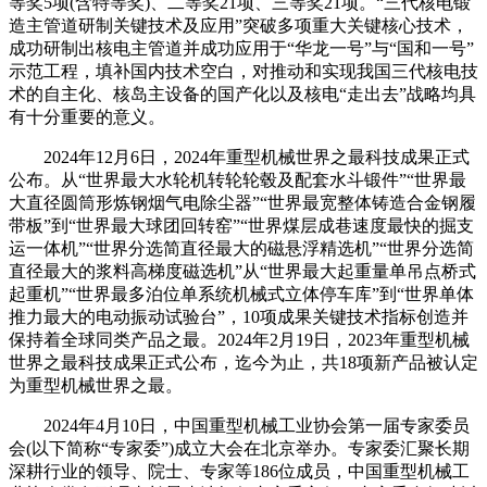
等奖5项(含特等奖)、二等奖21项、三等奖21项。“三代核电锻
造主管道研制关键技术及应用”突破多项重大关键核心技术，
成功研制出核电主管道并成功应用于“华龙一号”与“国和一号”
示范工程，填补国内技术空白，对推动和实现我国三代核电技
术的自主化、核岛主设备的国产化以及核电“走出去”战略均具
有十分重要的意义。
2024年12月6日，2024年重型机械世界之最科技成果正式
公布。从“世界最大水轮机转轮轮毂及配套水斗锻件”“世界最
大直径圆筒形炼钢烟气电除尘器”“世界最宽整体铸造合金钢履
带板”到“世界最大球团回转窑”“世界煤层成巷速度最快的掘支
运一体机”“世界分选简直径最大的磁悬浮精选机”“世界分选简
直径最大的浆料高梯度磁选机”从“世界最大起重量单吊点桥式
起重机”“世界最多泊位单系统机械式立体停车库”到“世界单体
推力最大的电动振动试验台”，10项成果关键技术指标创造并
保持着全球同类产品之最。2024年2月19日，2023年重型机械
世界之最科技成果正式公布，迄今为止，共18项新产品被认定
为重型机械世界之最。
2024年4月10日，中国重型机械工业协会第一届专家委员
会(以下简称“专家委”)成立大会在北京举办。专家委汇聚长期
深耕行业的领导、院士、专家等186位成员，中国重型机械工