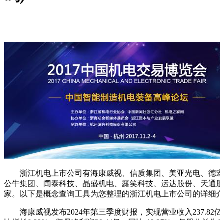
浙江机电上市公司有海康威视、信质集团、美亚光电、德
公牛集团、闻泰科技、晶盛机电、露笑科技、运达股份、天通股
家。以下是概念查询工具为您整理的浙江机电上市公司的详细
海康威视发布2024年第三季度财报，实现营业收入237.82