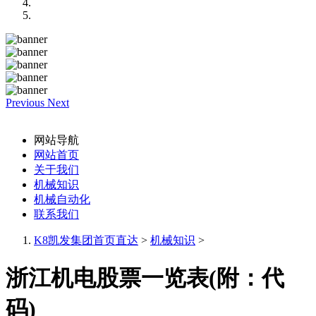
Previous
Next
网站导航
网站首页
关于我们
机械知识
机械自动化
联系我们
K8凯发集团首页直达
>
机械知识
>
浙江机电股票一览表(附：代
码)