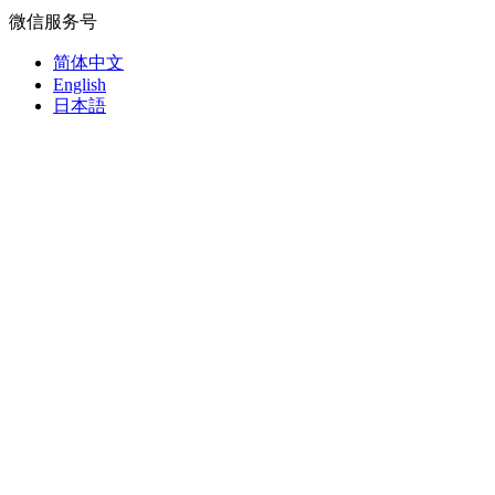
微信服务号
简体中文
English
日本語