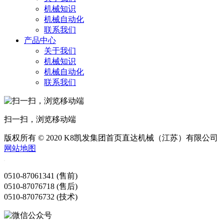
机械知识
机械自动化
联系我们
产品中心
关于我们
机械知识
机械自动化
联系我们
扫一扫，浏览移动端
版权所有 © 2020 K8凯发集团首页直达机械（江苏）有限公司
网站地图
0510-87061341 (售前)
0510-87076718 (售后)
0510-87076732 (技术)