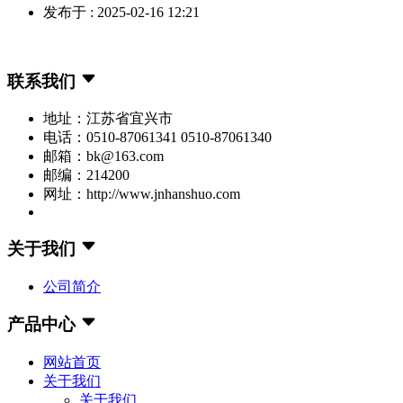
发布于 : 2025-02-16 12:21
联系我们
地址：江苏省宜兴市
电话：0510-87061341 0510-87061340
邮箱：bk@163.com
邮编：214200
网址：http://www.jnhanshuo.com
关于我们
公司简介
产品中心
网站首页
关于我们
关于我们