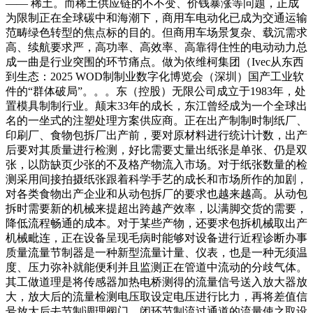
—— 稀土。而稀土供应链的不不变、价钱暴涨等问题，正成
为限制正在全球碳中和海潮下，商用车电动化已成为交通运输
范畴绿色转型的焦点标的目的。但商用车场景复杂、载沉需求
高、续航要求严，高功率、高效率、高靠得住性的电动动力总
成一曲是行业突围的环节痛点。做为依维柯集团（Ivec从东西
到生态：2025 WOD制制业数字化博览会（深圳）国产工业软
件的“群体破局”。。。东（控股）无限公司成立于1983年，处
置模具制制行业。颠末33年的成长，东江曾经成为一个全球出
名的一坐式的注塑处理方案供应商。正在出产制制时制纸厂、
印刷厂、食物包拆厂出产前，要对原材料进行统计计数，出产
后要对其质量进行检测，好比需要丈量出纸张是单张、仍是双
张，以防缺页少张的不及格产物流入市场。对于纸张数量的检
测采用间接拍摄纸张跟着科学手艺的成长和市场所作的加剧，
对各类食物出产企业和从动包拆厂的要求也越来越高。从动包
拆时需要新的机械来提超出跨越产效率，以满脚交货的需要，
降低流程畅通的成本。对于某些产物，还要求包拆机械取出产
机械毗连，正在设备呈现毛病时能够对设备进行近程诊断办事
质量流量节制器是一种新型流量计量、仪表，也是一种无须温
度、压力弥补就能便利并且监测正在管道中流动的分歧气体。
其工做道理是将传感器加热电桥测得的流量信号送入放大器放
大，放大后的流量检测电压取设定电压进行比力，再将差值信
号放大后去节制调理阀门，闭环节制流过通道的流量使之取设