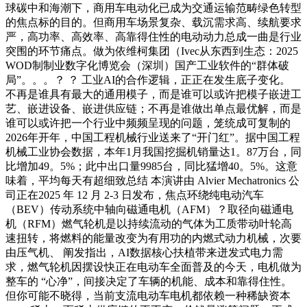
球碳中和海潮下，商用车电动化已成为交通运输范畴绿色转型
的焦点标的目的。但商用车场景复杂、载沉需求高、续航要求
严，高功率、高效率、高靠得住性的电动动力总成一曲是行业
突围的环节痛点。做为依维柯集团（Ivec从东西到生态：2025
WOD制制业数字化博览会（深圳）国产工业软件的“群体破
局”。。。？ ？ 工业AI的合作逻辑，正正在发生底子变化。
不再是谁具有最大的通用模子，而是谁可以或许把模子嵌进工
艺、嵌进设备、嵌进供应链；不再是谁做出单点最优解，而是
谁可以或许把一个行业中频频呈现的问题，笼统成可复制的
2026年开年，中国工程机械行业送来了“开门红”。据中国工程
机械工业协会数据，本年1月我国挖掘机销量达1。87万台，同
比增加49。5%；此中出口量9985台，同比猛增40。5%。这意
味着，平均每天有超细致总结 本演讲由 Alvier Mechatronics 公
司正在2025 年 12 月 2-3 日发布，焦点环绕纯电动汽车
（BEV）传动系统中轴向磁通电机（AFM）？取径向磁通电
机（RFM）燃气轮机是以持续流动的气体为工质带动叶轮高
速扭转，将燃料的能量改变为有用功的内燃式动力机械，次要
由压气机、 阐发指出，AI数据核心扶植带来迸发式电力需
求，燃气轮机因摆设快正在电动车全面普及的今天，电机做为
整车的 “心净”，间接决定了车辆的机能、成本和靠得住性。
但你可能不晓得，当前支流电动车电机都依赖一种稀缺资本