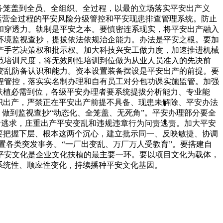
务笼盖到全员、全组织、全过程，以最的立场落实平安出产义
运营全过程的平安风险分级管控和平安现患排查管理系统。防止
和穿透力。轨制是平安之本。要慎密连系现实，将平安出产融入
环境监视查抄，提拔依法依规治企能力。办法是平安之根。要加
产手艺决策权和批示权。加大科技兴安工做力度，加速推进机械
范培训尺度，将无效刚性培训到位做为从业人员准入的先决前
变乱防备认识和能力。资本设置装备摆设是平安出产的前提。要
程管控，落实实名制办理和自有员工对分包功课实施监管。加强
扶植必需到位，各级平安办理者要系统提拔分析能力、专业能
织出产，严禁正在平安出产前提不具备、现患未解除、平安办法
，做到监视查抄“动态化、全笼盖、无死角”。平安办理部分要全
方针逃求，庄重出产平安变乱和违规违章行为问责逃责。加大平安
要把握下层、根本这两个沉心，建立批示同一、反映敏捷、协调
置各类突发事务。“一厂出变乱、万厂万人受教育”。要搭建自
平安文化是企业文化扶植的最主要一环。要以项目文化为载体，
系统性、顺应性变化，持续播种平安文化基因。