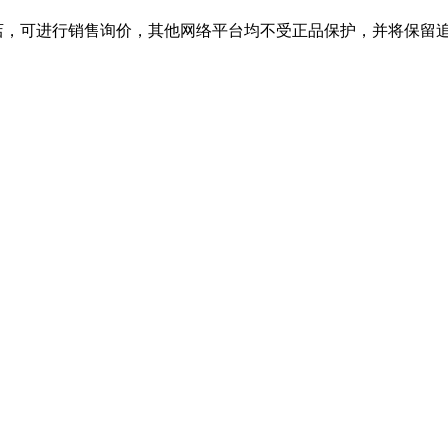
舰店，可进行销售询价，其他网络平台均不受正品保护，并将保留