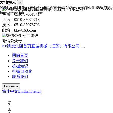
友情提示
×
K8凯发集团首页直达公司官方宣传网站为公司官网和1688旗
http://www.jnhanshuo.com
售前：0510-87061341
售后：0510-87076718
技术：0510-87076708
邮箱：bk@163.com
微信公众号
K8凯发集团首页直达机械（江苏）有限公司
网站首页
关于我们
机械知识
机械自动化
联系我们
Language
简体中文
English
French